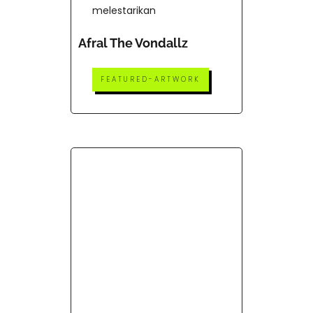
melestarikan
Afral The Vondallz
FEATURED-ARTWORK