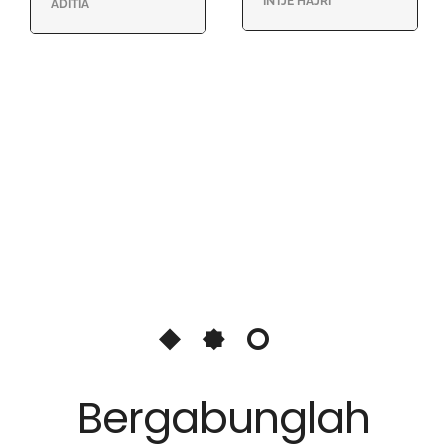
INTJE HAJRI
ADITIA
Bergabunglah