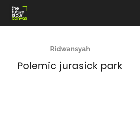
Skip
to
content
Ridwansyah
Polemic jurasick park