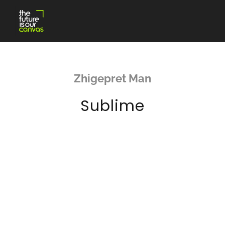
Skip
to
content
Zhigepret Man
Sublime